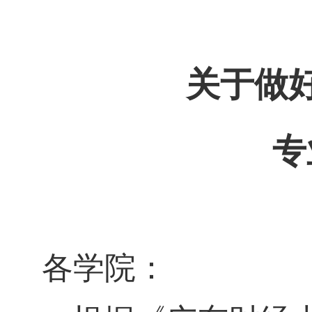
关于做
专
各学院：