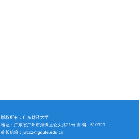
版权所有：广东财经大学
地址：广东省广州市海珠区仑头路21号
邮编：510320
处长信箱：jwccz@gdufe.edu.cn